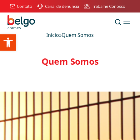
Contato
Canal de denúncia
Trabalhe Conosco
Abrir a barra de ferramentas
Início
»
Quem Somos
Quem Somos