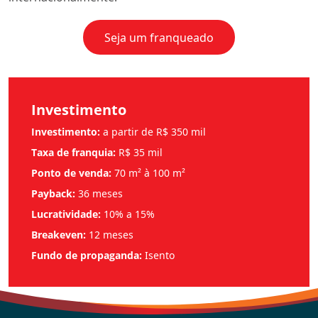
Seja um franqueado
Investimento
Investimento:
a partir de R$ 350 mil
Taxa de franquia:
R$ 35 mil
Ponto de venda:
70 m² à 100 m²
Payback:
36 meses
Lucratividade:
10% a 15%
Breakeven:
12 meses
Fundo de propaganda:
Isento