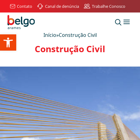
Contato
Canal de denúncia
Trabalhe Conosco
Abrir a barra de ferramentas
Início
»
Construção Civil
Construção Civil