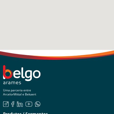
Uma parceria entre
ArcelorMittal e Bekaert
Produtos / Segmentos