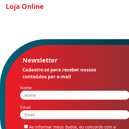
Loja Online
Newsletter
Cadastre-se para receber nossos
conteúdos por e-mail
Nome
Email
Ao informar meus dados, eu concordo com a