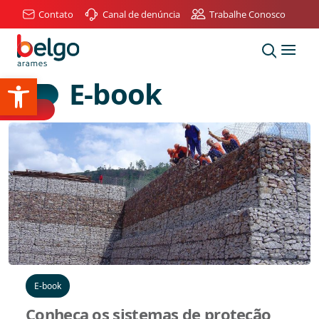
Contato
Canal de denúncia
Trabalhe Conosco
Abrir a barra de ferramentas
E-book
E-book
Conheça os sistemas de proteção