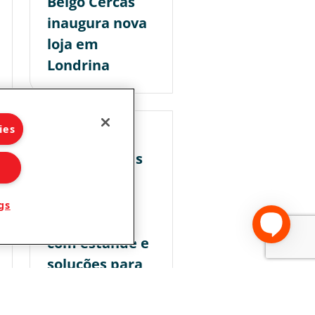
Belgo Cercas
inaugura nova
loja em
Londrina
ies
06/07/2026
Belgo Arames
marca
presença na
gs
Expo Usipa
com estande e
soluções para
os setores da
construção civil