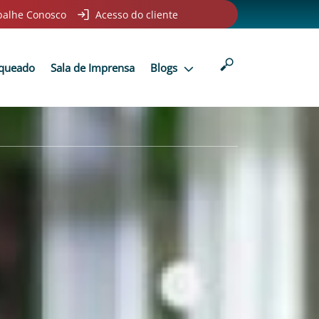
balhe Conosco
Acesso do cliente
nqueado
Sala de Imprensa
Blogs