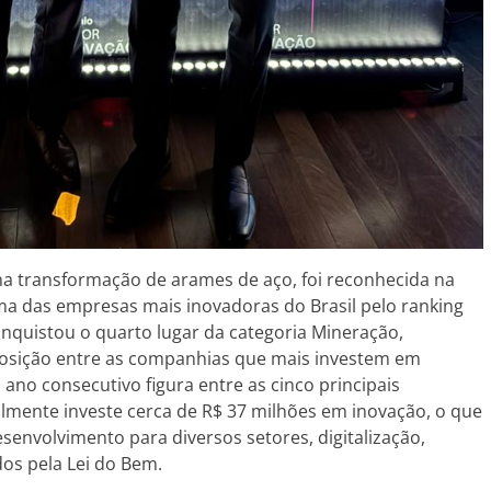
 na transformação de arames de aço, foi reconhecida na
uma das empresas mais inovadoras do Brasil pelo ranking
nquistou o quarto lugar da categoria Mineração,
 posição entre as companhias que mais investem em
ano consecutivo figura entre as cinco principais
lmente investe cerca de R$ 37 milhões em inovação, o que
desenvolvimento para diversos setores, digitalização,
os pela Lei do Bem.