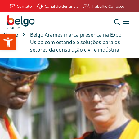
Contato
Canal de denúncia
Trabalhe Conosco
Abrir a barra de ferramentas
Home
Belgo Arames marca presença na Expo
Usipa com estande e soluções para os
setores da construção civil e indústria