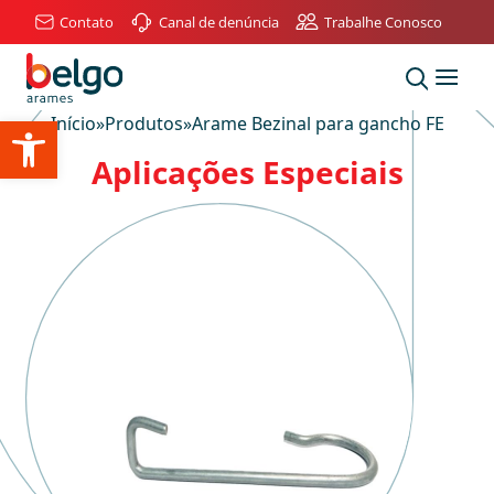
Contato
Canal de denúncia
Trabalhe Conosco
Abrir a barra de ferramentas
Início
»
Produtos
»
Arame Bezinal para gancho FE
Aplicações Especiais