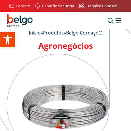
Contato
Canal de denúncia
Trabalhe Conosco
Abrir a barra de ferramentas
Início
»
Produtos
»
Belgo Cordaço
®
Agronegócios