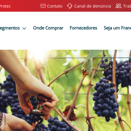
Protec
Contato
Canal de denúncia
Tra
Segmentos
Onde Comprar
Fornecedores
Seja um Fra