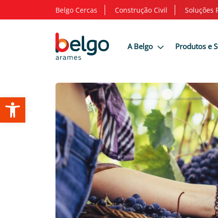
Belgo Cercas
Construção Civil
Soluções 
A Belgo
Produtos e 
Abrir a barra de ferramentas