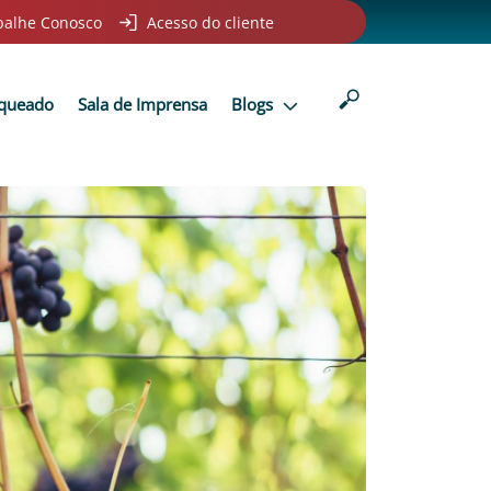
balhe Conosco
Acesso do cliente
nqueado
Sala de Imprensa
Blogs