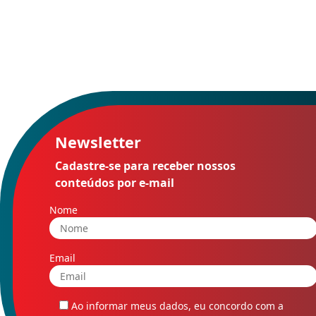
Newsletter
Cadastre-se para receber nossos
conteúdos por e-mail
Nome
Email
Ao informar meus dados, eu concordo com a