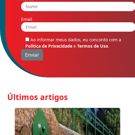
Email
Ao informar meus dados, eu concordo com a
Política de Privacidade
e
Termos de Uso
.
Últimos artigos