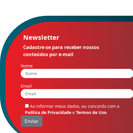
Newsletter
Cadastre-se para receber nossos
conteúdos por e-mail
Nome
Email
Ao informar meus dados, eu concordo com a
Política de Privacidade
e
Termos de Uso
.