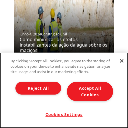
junho 4, 2024
Construção Civil
Como minimizar os efeitos
instabilizantes da ação da água sobre os
maciços
By clicking “Accept All Cookies”, you agree to the storing of
cookies on your device to enhance site navigation, analyze
site usage, and assist in our marketing efforts.
Reject All
Accept All
Cookies
Uma parceria entre
ArcelorMittal e Bekaert
Cookies Settings