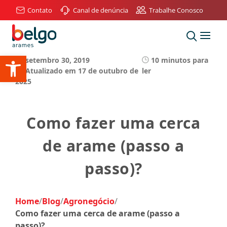
Contato
Canal de denúncia
Trabalhe Conosco
Publicado por:
Belgo Arames
Agronegócio
Abrir a barra de ferramentas
setembro 30, 2019
10 minutos para
Atualizado em 17 de outubro de
ler
2025
Como fazer uma cerca
de arame (passo a
passo)?
Home
/
Blog
/
Agronegócio
/
Como fazer uma cerca de arame (passo a
passo)?