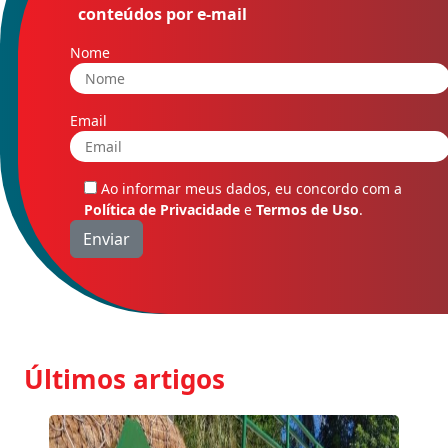
conteúdos por e-mail
Nome
Email
Ao informar meus dados, eu concordo com a
Política de Privacidade
e
Termos de Uso
.
Últimos artigos