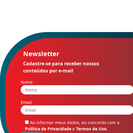
Newsletter
Cadastre-se para receber nossos
conteúdos por e-mail
Nome
Email
Ao informar meus dados, eu concordo com a
Política de Privacidade
e
Termos de Uso
.