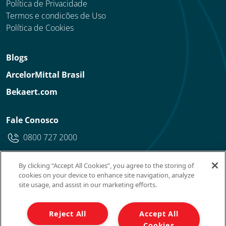
Política de Privacidade
Termos e condicões de Uso
Política de Cookies
Blogs
ArcelorMittal Brasil
Bekaert.com
Fale Conosco
0800 727 2000
By clicking “Accept All Cookies”, you agree to the storing of
cookies on your device to enhance site navigation, analyze
site usage, and assist in our marketing efforts.
Reject All
Accept All
© Belgo Arames - 2022 - Todos os direitos
Cookies