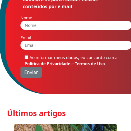
conteúdos por e-mail
Nome
Email
Ao informar meus dados, eu concordo com a
Política de Privacidade
e
Termos de Uso
.
Últimos artigos