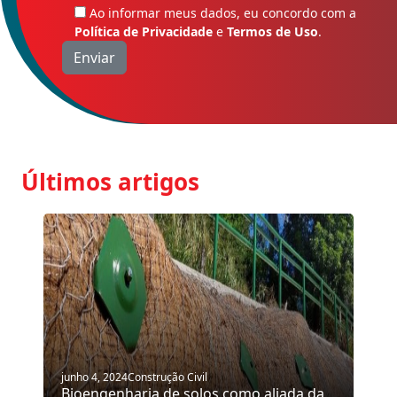
Ao informar meus dados, eu concordo com a
Política de Privacidade
e
Termos de Uso
.
Últimos artigos
junho 4, 2024
Construção Civil
Bioengenharia de solos como aliada da