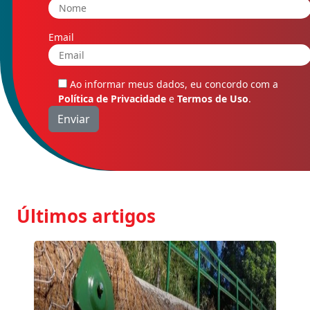
Email
Ao informar meus dados, eu concordo com a
Política de Privacidade
e
Termos de Uso
.
Últimos artigos