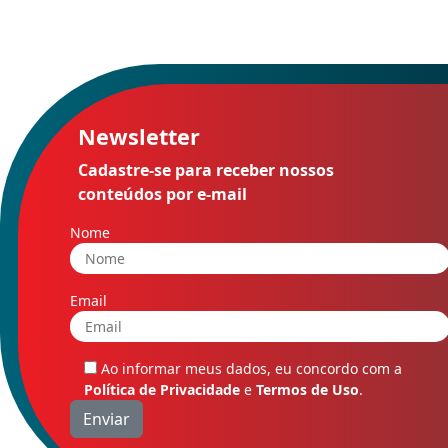
Newsletter
Cadastre-se para receber nossos
conteúdos por e-mail
Nome
Email
Ao informar meus dados, eu concordo com a
Política de Privacidade
e
Termos de Uso
.