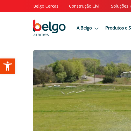
Belgo Cercas
Construção Civil
Soluções 
A Belgo
Produtos e 
Abrir a barra de ferramentas