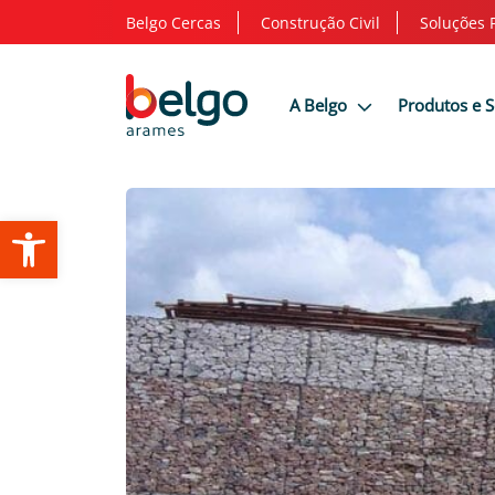
Belgo Cercas
Construção Civil
Soluções 
A Belgo
Produtos e 
Abrir a barra de ferramentas