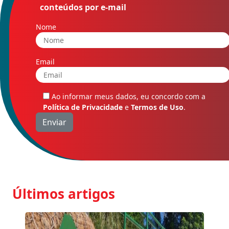
conteúdos por e-mail
Nome
Email
Ao informar meus dados, eu concordo com a
Política de Privacidade
e
Termos de Uso
.
Últimos artigos