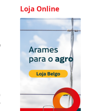
Loja Online
a
a
.