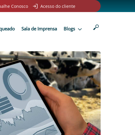
balhe Conosco
Acesso do cliente
nqueado
Sala de Imprensa
Blogs