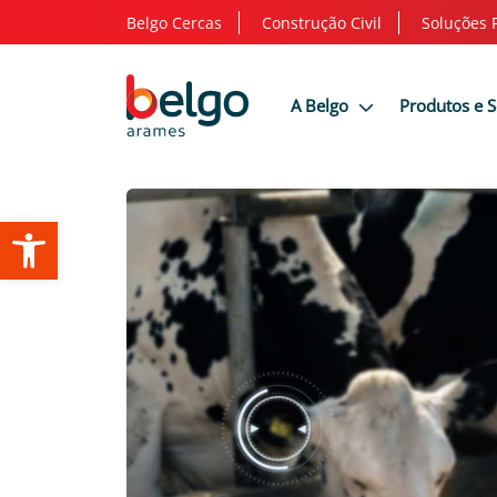
Belgo Cercas
Construção Civil
Soluções 
A Belgo
Produtos e 
Abrir a barra de ferramentas