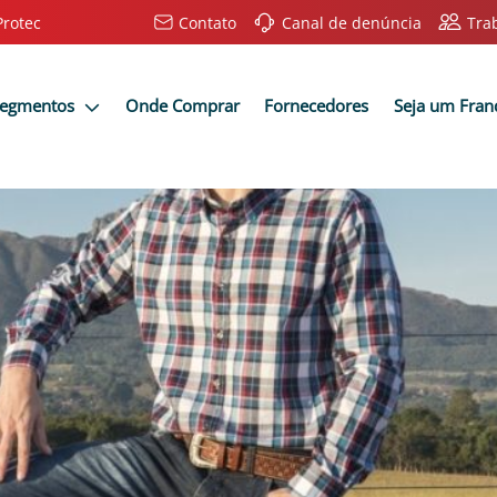
Protec
Contato
Canal de denúncia
Tra
Segmentos
Onde Comprar
Fornecedores
Seja um Fra