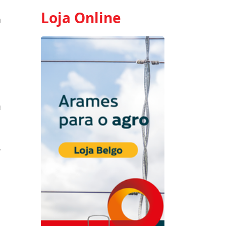
Loja Online
a
a
,