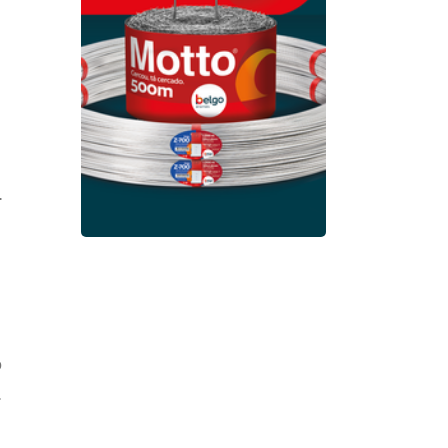
.
o
.