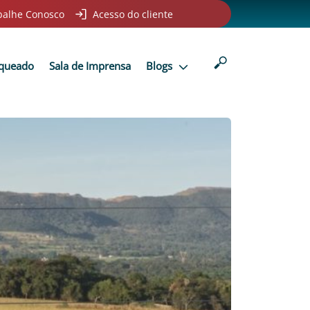
balhe Conosco
Acesso do cliente
nqueado
Sala de Imprensa
Blogs