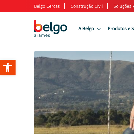
Belgo Cercas
Construção Civil
Soluções 
A Belgo
Produtos e 
Abrir a barra de ferramentas