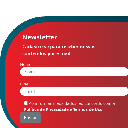
Newsletter
Cadastre-se para receber nossos
conteúdos por e-mail
Nome
Email
Ao informar meus dados, eu concordo com a
Política de Privacidade
e
Termos de Uso
.