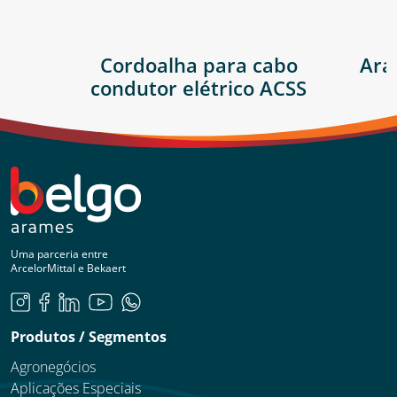
Cordoalha para cabo
Ara
condutor elétrico ACSS
Uma parceria entre
ArcelorMittal e Bekaert
Produtos / Segmentos
Agronegócios
Aplicações Especiais