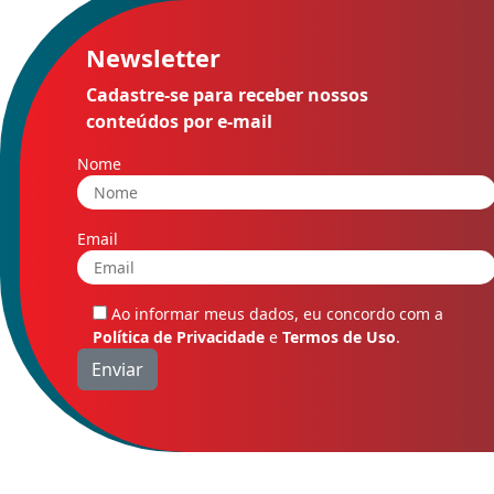
Newsletter
Cadastre-se para receber nossos
conteúdos por e-mail
Nome
Email
Ao informar meus dados, eu concordo com a
Política de Privacidade
e
Termos de Uso
.