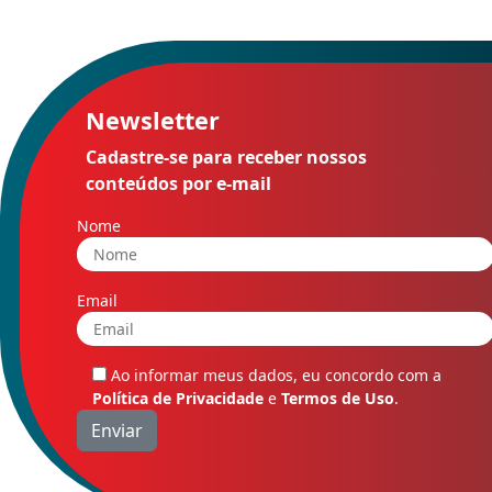
Newsletter
Cadastre-se para receber nossos
conteúdos por e-mail
Nome
Email
Ao informar meus dados, eu concordo com a
Política de Privacidade
e
Termos de Uso
.